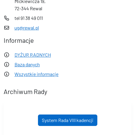
Mickiewicza 19,
72-344 Rewal
tel 91 38 49 011
ug@rewal.pl
Informacje
DYŻUR RADNYCH
Baza danych
Wszystkie informacje
Archiwum Rady
System Rada VIII kadencji