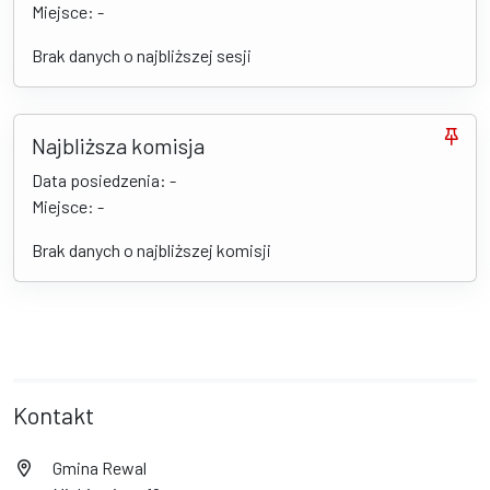
Miejsce: -
Brak danych o najbliższej sesji
Najbliższa komisja
Data posiedzenia: -
Miejsce: -
Brak danych o najbliższej komisji
Kontakt
Gmina Rewal