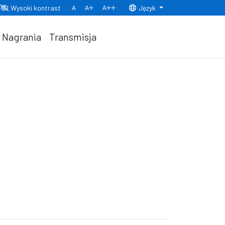
Wysoki kontrast
Język
Normalny rozmiar czcionki
Rozmiar czcionki 150%
Rozmiar czcionki 200%
Nagrania
Transmisja