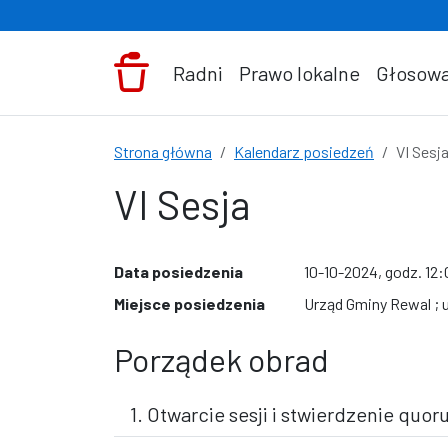
Przejdź do treści
Radni
Prawo lokalne
Głosowa
Strona główna
Kalendarz posiedzeń
VI Sesj
VI Sesja
Data posiedzenia
10-10-2024, godz. 12
Miejsce posiedzenia
Urząd Gminy Rewal ; u
Porządek obrad
1. Otwarcie sesji i stwierdzenie quo