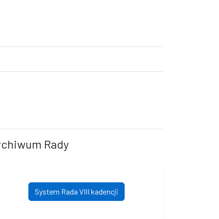
rchiwum Rady
System Rada VIII kadencji