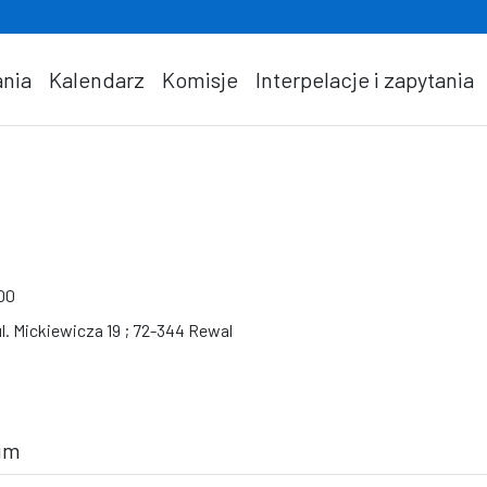
nia
Kalendarz
Komisje
Interpelacje i zapytania
a
:00
l. Mickiewicza 19 ; 72-344 Rewal
rum