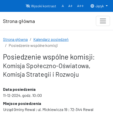
Przejdź do treści
Wysoki kontrast
Język
Normalny rozmiar czcionki
Rozmiar czcionki 150%
Rozmiar czcionki
Strona główna
Strona główna
Kalendarz posiedzeń
Posiedzenie wspólne komisji
Posiedzenie wspólne komisji:
Komisja Społeczno-Oświatowa,
Komisja Strategii i Rozwoju
Data posiedzenia
11-12-2024, godz. 10:00
Miejsce posiedzenia
Urząd Gminy Rewal ; ul. Mickiewicza 19 ; 72-344 Rewal