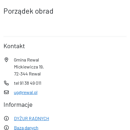
Porządek obrad
Kontakt
Gmina Rewal
Mickiewicza 19,
72-344 Rewal
tel 91 38 49 011
ug@rewal.pl
Informacje
DYŻUR RADNYCH
Baza danych