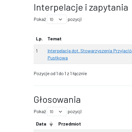
Interpelacje i zapytania
Pokaż
pozycji
Lp.
Temat
1
Interpelacja dot. Stowarzyszenia Przyjació
Pustkowa
Pozycje od 1 do 1 z 1 łącznie
Głosowania
Pokaż
pozycji
Data
Przedmiot