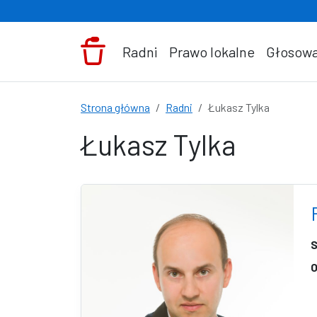
Przejdź do treści
Radni
Prawo lokalne
Głosowa
Strona główna
Radni
Łukasz Tylka
Łukasz Tylka
S
O