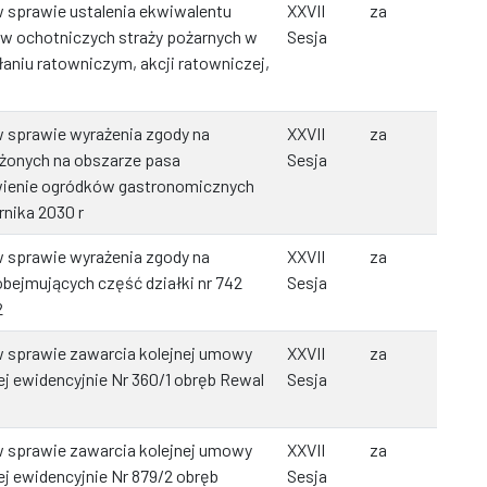
 sprawie ustalenia ekwiwalentu
XXVII
za
ów ochotniczych straży pożarnych w
Sesja
łaniu ratowniczym, akcji ratowniczej,
 sprawie wyrażenia zgody na
XXVII
za
żonych na obszarze pasa
Sesja
wienie ogródków gastronomicznych
rnika 2030 r
 sprawie wyrażenia zgody na
XXVII
za
obejmujących część działki nr 742
Sesja
2
 sprawie zawarcia kolejnej umowy
XXVII
za
j ewidencyjnie Nr 360/1 obręb Rewal
Sesja
 sprawie zawarcia kolejnej umowy
XXVII
za
j ewidencyjnie Nr 879/2 obręb
Sesja