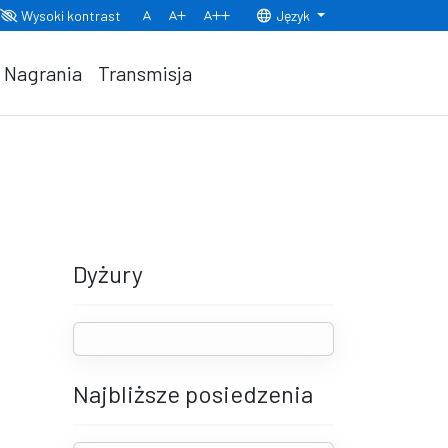
Wysoki kontrast
Język
Normalny rozmiar czcionki
Rozmiar czcionki 150%
Rozmiar czcionki 200%
Nagrania
Transmisja
Dyżury
Najbliższe posiedzenia