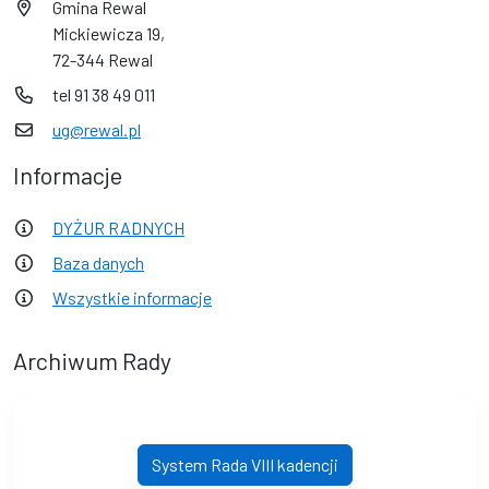
Gmina Rewal
Mickiewicza 19,
72-344 Rewal
tel 91 38 49 011
ug@rewal.pl
Informacje
DYŻUR RADNYCH
Baza danych
Wszystkie informacje
Archiwum Rady
System Rada VIII kadencji