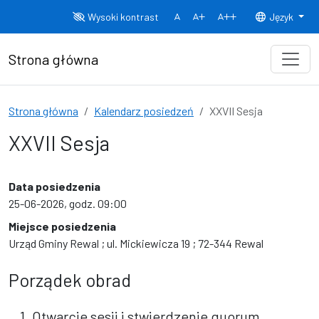
Przejdź do treści
Wysoki kontrast
Język
Normalny rozmiar czcionki
Rozmiar czcionki 150%
Rozmiar czcionki
Strona główna
Strona główna
Kalendarz posiedzeń
XXVII Sesja
XXVII Sesja
Data posiedzenia
25-06-2026, godz. 09:00
Miejsce posiedzenia
Urząd Gminy Rewal ; ul. Mickiewicza 19 ; 72-344 Rewal
Porządek obrad
1. Otwarcie sesji i stwierdzenie quorum